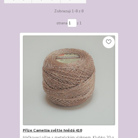
Zobrazuji 1-8 z 8
strana
z 1
Příze Camellia světle hnědá 418
Háčkovací příze s metalickým vláknem. Klubko 20 g,