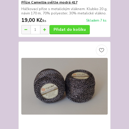
Příze Camellia světle modrá 417
Háčkovací příze s metalickým vláknem. Klubko 20 g,
návin 170 m, 70% polyester, 30% metalické vlákno.
19,00 Kč
Skladem 7 ks
/
ks
Přidat do košíku