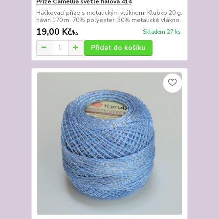
Příze Camellia světle fialová 414
Háčkovací příze s metalickým vláknem. Klubko 20 g,
návin 170 m, 70% polyester, 30% metalické vlákno.
19,00 Kč
Skladem 27 ks
/
ks
Přidat do košíku