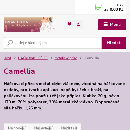
0
ks
za
0,00 Kč
Menu
Hledat
Úvod
HÁČKOVACÍ PŘÍZE
Metalické příze
Camellia
Camellia
Háčkovací příze s metalickým vláknem, vhodná na háčkované
ozdoby, pro tvorbu aplikací, např. kytiček a broží, na
paličkování, lze použít též jako příplet.
Klubko 20 g, návin
170 m, 70% polyester, 30% metalické vlákno. Doporučená
síla háčku 1,25 mm.
Nejnovější
Nejlevnější
Nejdražší