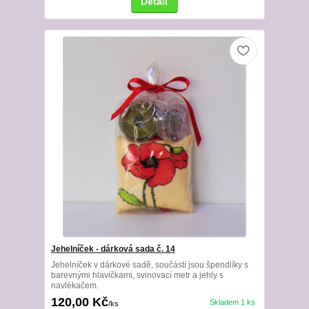
Detail
Jehelníček - dárková sada č. 14
Jehelníček v dárkové sadě, součástí jsou špendlíky s
barevnými hlavičkami, svinovací metr a jehly s
navlékačem.
120,00 Kč
Skladem 1 ks
/
ks