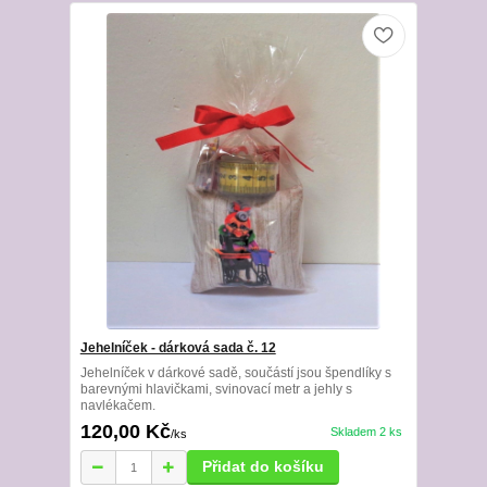
Jehelníček - dárková sada č. 12
Jehelníček v dárkové sadě, součástí jsou špendlíky s
barevnými hlavičkami, svinovací metr a jehly s
navlékačem.
120,00 Kč
Skladem 2 ks
/
ks
Přidat do košíku