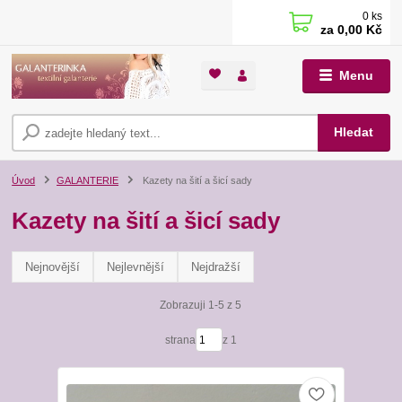
0
ks
za
0,00 Kč
Menu
Hledat
Úvod
GALANTERIE
Kazety na šití a šicí sady
Kazety na šití a šicí sady
Nejnovější
Nejlevnější
Nejdražší
Zobrazuji 1-5 z 5
strana
z 1