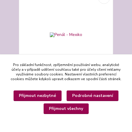
Pro základní funkčnost, zpříjemnění používání webu, analytické
účely a v případě udělení souhlasu také pro účely cílení reklamy
využíváme soubory cookies. Nastavení vlastních preferencí
cookies můžete kdykoli upravit odkazem ve spodní části stránek.
Penál - Mexiko
Penál ve tvaru trianglu, šitý z pevné směsové látky,
pevně vyztužený, podšívka z bavlněné látky,
Přijmout nezbytné
Podrobné nastavení
zapínání na zip.
120,00 Kč
Skladem 1 ks
/
ks
Přijmout všechny
Přidat do košíku