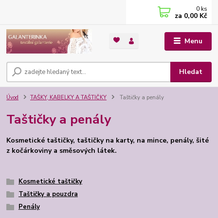
0
ks
za
0,00 Kč
Menu
Hledat
Úvod
TAŠKY, KABELKY A TAŠTIČKY
Taštičky a penály
Taštičky a penály
Kosmetické taštičky, taštičky na karty, na mince, penály, šité
z kočárkoviny a směsových látek.
Kosmetické taštičky
Taštičky a pouzdra
Penály