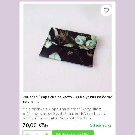
Pouzdro / kapsička na karty - eukalyptus na černé
12 x 9 cm
Malá taštička s klopou na platební karty, šitá z
kočárkoviny, pevně vyztužená, podšívka z bavlny,
zapínání na patentku. Velikost 12 x 9 cm.
70,00 Kč
Skladem 1 ks
/
ks