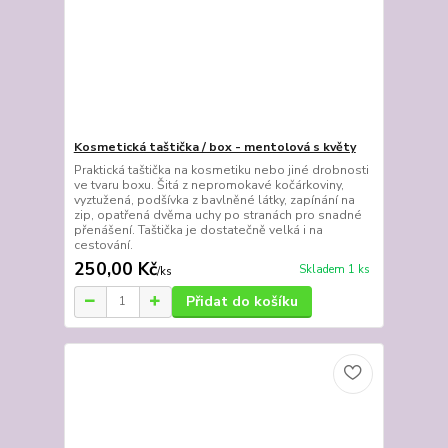
Kosmetická taštička / box - mentolová s květy
Praktická taštička na kosmetiku nebo jiné drobnosti
ve tvaru boxu. Šitá z nepromokavé kočárkoviny,
vyztužená, podšívka z bavlněné látky, zapínání na
zip, opatřená dvěma uchy po stranách pro snadné
přenášení. Taštička je dostatečně velká i na
cestování.
250,00 Kč
Skladem 1 ks
/
ks
Přidat do košíku