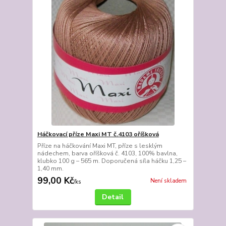
Háčkovací příze Maxi MT č.4103 oříšková
Příze na háčkování Maxi MT, příze s lesklým
nádechem, barva oříšková č. 4103, 100% bavlna,
klubko 100 g – 565 m. Doporučená síla háčku 1,25 –
1,40 mm.
99,00 Kč
Není skladem
/
ks
Detail