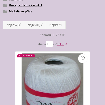
Rosegarden - YarnArt
Metalické příze
Nejnovější
Nejlevnější
Nejdražší
Zobrazuji 1-72 z 82
strana
z 2
další
TOP produkt