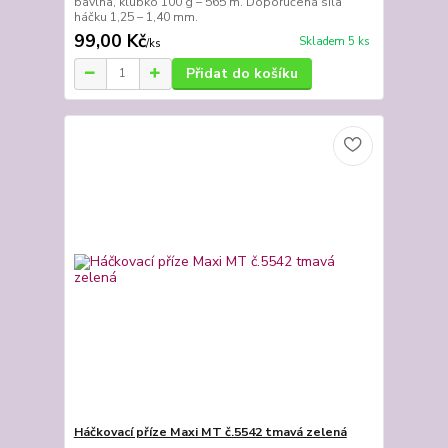
bavlna, klubko 100 g – 565 m. Doporučená síla
háčku 1,25 – 1,40 mm.
99,00 Kč
Skladem 5 ks
/
ks
Přidat do košíku
Háčkovací příze Maxi MT č.5542 tmavá zelená