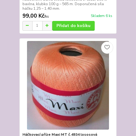
bavlna, klubko 100 g – 565 m. Doporučená síla
háčku 1,25 – 1,40 mm.
99,00 Kč
Skladem 6 ks
/
ks
Přidat do košíku
Háčkovací příze Maxi MT č.4934 lososová