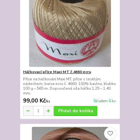
Háčkovací příze Maxi MT č.4660 ecru
Příze na háčkování Maxi MT, příze s lesklým
nádechem, barva ecru č. 4660, 100% bavlna, klubko
100 g – 565 m. Doporučená síla háčku 1,25 – 1,40
mm.
99,00 Kč
Skladem 6 ks
/
ks
Přidat do košíku