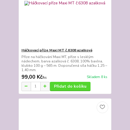
Háčkovací příze Maxi MT č.6308 azalková
Příze na háčkování Maxi MT, příze s lesklým
nádechem, barva azalková č. 6308, 100% bavlna,
klubko 100 g – 565 m. Doporučená síla háčku 1,25 –
1,40 mm.
99,00 Kč
Skladem 8 ks
/
ks
Přidat do košíku