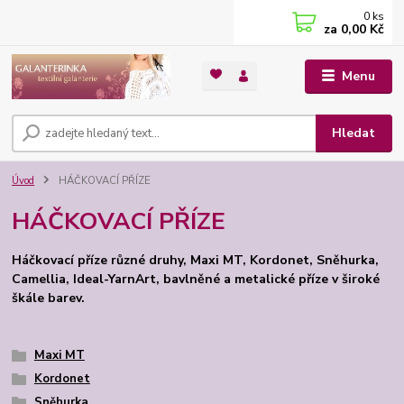
0
ks
za
0,00 Kč
Menu
Hledat
Úvod
HÁČKOVACÍ PŘÍZE
HÁČKOVACÍ PŘÍZE
Háčkovací příze různé druhy, Maxi MT, Kordonet, Sněhurka,
Camellia, Ideal-YarnArt, bavlněné a metalické příze v široké
škále barev.
Maxi MT
Kordonet
Sněhurka