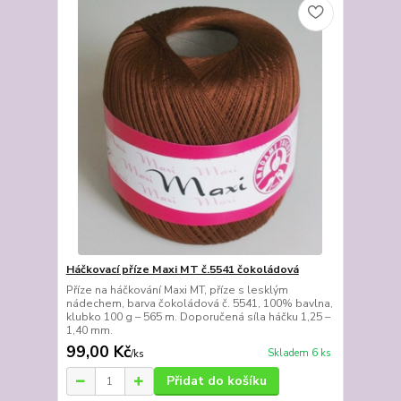
Háčkovací příze Maxi MT č.5541 čokoládová
Příze na háčkování Maxi MT, příze s lesklým
nádechem, barva čokoládová č. 5541, 100% bavlna,
klubko 100 g – 565 m. Doporučená síla háčku 1,25 –
1,40 mm.
99,00 Kč
Skladem 6 ks
/
ks
Přidat do košíku