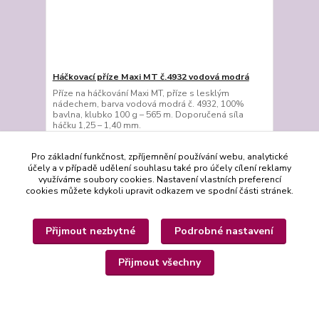
Háčkovací příze Maxi MT č.4932 vodová modrá
Příze na háčkování Maxi MT, příze s lesklým
nádechem, barva vodová modrá č. 4932, 100%
bavlna, klubko 100 g – 565 m. Doporučená síla
háčku 1,25 – 1,40 mm.
99,00 Kč
Skladem 4 ks
/
ks
Pro základní funkčnost, zpříjemnění používání webu, analytické
Přidat do košíku
účely a v případě udělení souhlasu také pro účely cílení reklamy
využíváme soubory cookies. Nastavení vlastních preferencí
cookies můžete kdykoli upravit odkazem ve spodní části stránek.
Přijmout nezbytné
Podrobné nastavení
Přijmout všechny