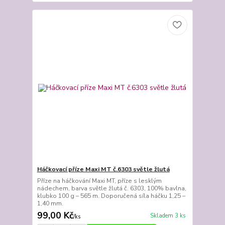
Háčkovací příze Maxi MT č.6303 světle žlutá
Příze na háčkování Maxi MT, příze s lesklým
nádechem, barva světle žlutá č. 6303, 100% bavlna,
klubko 100 g – 565 m. Doporučená síla háčku 1,25 –
1,40 mm.
99,00 Kč
Skladem 3 ks
/
ks