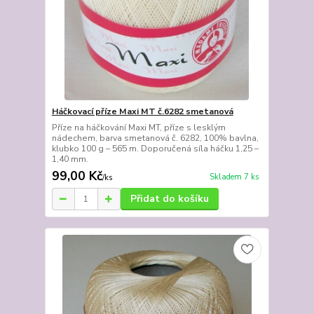
Háčkovací příze Maxi MT č.6282 smetanová
Příze na háčkování Maxi MT, příze s lesklým
nádechem, barva smetanová č. 6282, 100% bavlna,
klubko 100 g – 565 m. Doporučená síla háčku 1,25 –
1,40 mm.
99,00 Kč
Skladem 7 ks
/
ks
Přidat do košíku