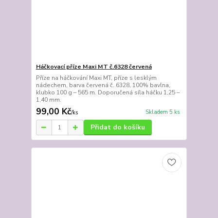
Háčkovací příze Maxi MT č.6328 červená
Příze na háčkování Maxi MT, příze s lesklým
nádechem, barva červená č. 6328, 100% bavlna,
klubko 100 g – 565 m. Doporučená síla háčku 1,25 –
1,40 mm.
99,00 Kč
Skladem 5 ks
/
ks
Přidat do košíku