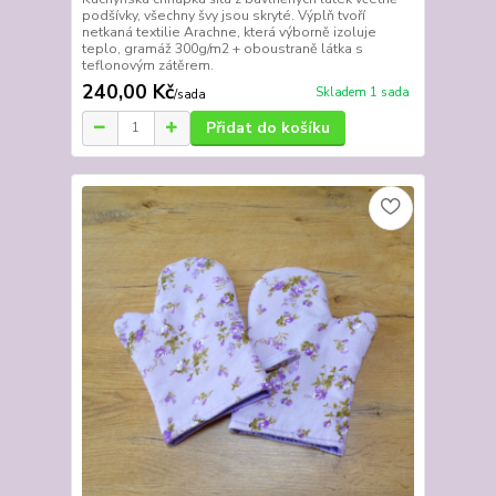
podšívky, všechny švy jsou skryté. Výplň tvoří
netkaná textilie Arachne, která výborně izoluje
teplo, gramáž 300g/m2 + oboustraně látka s
teflonovým zátěrem.
240,00 Kč
Skladem 1 sada
/
sada
Přidat do košíku