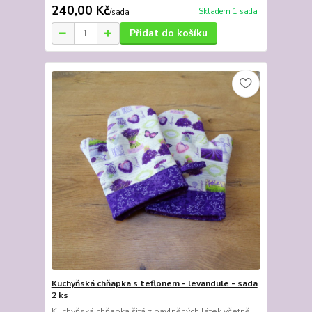
240,00 Kč
Skladem 1 sada
/
sada
Přidat do košíku
Kuchyňská chňapka s teflonem - levandule - sada
2 ks
Kuchyňská chňapka šitá z bavlněných látek včetně