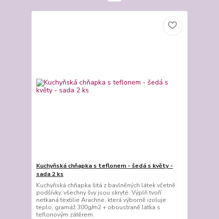
Kuchyňská chňapka s teflonem - šedá s květy -
sada 2 ks
Kuchyňská chňapka šitá z bavlněných látek včetně
podšívky, všechny švy jsou skryté. Výplň tvoří
netkaná textilie Arachne, která výborně izoluje
teplo, gramáž 300g/m2 + oboustraně látka s
teflonovým zátěrem.