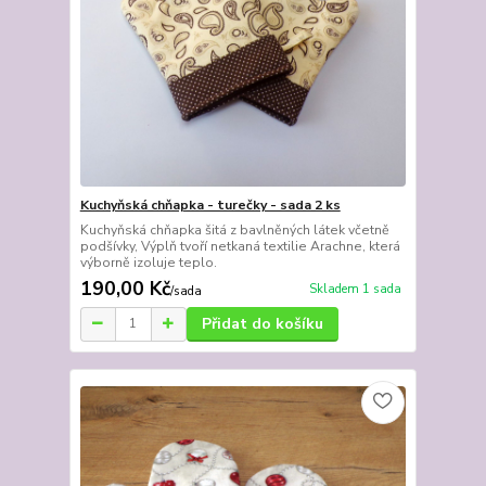
Kuchyňská chňapka - turečky - sada 2 ks
Kuchyňská chňapka šitá z bavlněných látek včetně
podšívky, Výplň tvoří netkaná textilie Arachne, která
výborně izoluje teplo.
190,00 Kč
Skladem 1 sada
/
sada
Přidat do košíku