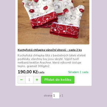
Kuchyňská chňapka vánoční vínová - sada 2 ks
Kuchyňská chňapka šitá z bavlněných látek včetně
podšívky, všechny švy jsou skryté. Výplň tvoří
netkaná textilie Arachne, která výborně izoluje
teplo, gramáž 300g/m2.
190,00 Kč
Skladem 1 sada
/
sada
Přidat do košíku
strana
z 1