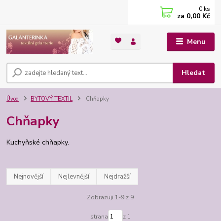
0
ks
za
0,00 Kč
Menu
Hledat
Úvod
BYTOVÝ TEXTIL
Chňapky
Chňapky
Kuchyňské chňapky.
Nejnovější
Nejlevnější
Nejdražší
Zobrazuji 1-9 z 9
strana
z 1