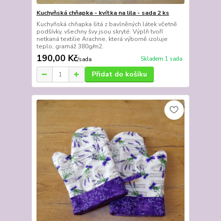
Kuchyňská chňapka - kvítka na lila - sada 2 ks
Kuchyňská chňapka šitá z bavlněných látek včetně
podšívky, všechny švy jsou skryté. Výplň tvoří
netkaná textilie Arachne, která výborně izoluje
teplo, gramáž 380g/m2.
190,00 Kč
Skladem 1 sada
/
sada
Přidat do košíku