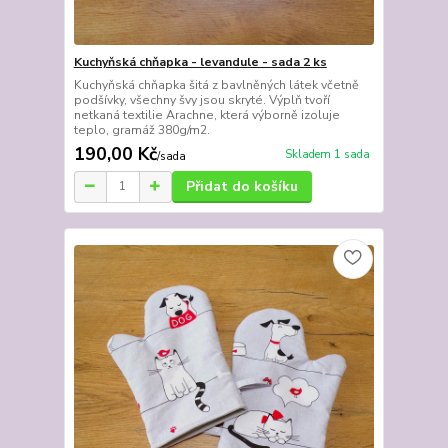
Kuchyňská chňapka - levandule - sada 2 ks
Kuchyňská chňapka šitá z bavlněných látek včetně
podšívky, všechny švy jsou skryté. Výplň tvoří
netkaná textilie Arachne, která výborně izoluje
teplo, gramáž 380g/m2.
190,00 Kč
Skladem 1 sada
/
sada
Přidat do košíku