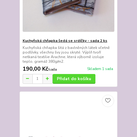
Kuchyňská chňapka šedá se srdíčky - sada 2 ks
Kuchyňská chňapka šitá z bavlněných látek včetně
podšívky, všechny švy jsou skryté. Výplň tvoří
netkaná textilie Arachne, která výborně izoluje
teplo, gramáž 380g/m2.
190,00 Kč
Skladem 1 sada
/
sada
Přidat do košíku