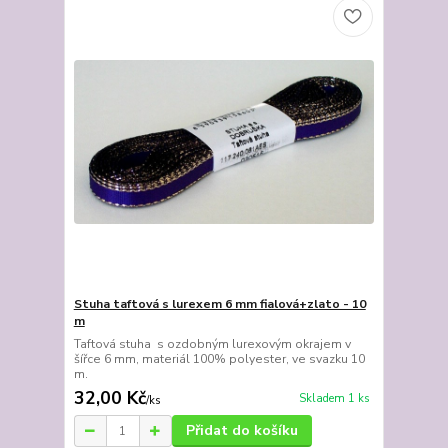
Stuha taftová s lurexem 6 mm fialová+zlato - 10
m
Taftová stuha s ozdobným lurexovým okrajem v
šířce 6 mm, materiál 100% polyester, ve svazku 10
m.
32,00 Kč
Skladem 1 ks
/
ks
Přidat do košíku