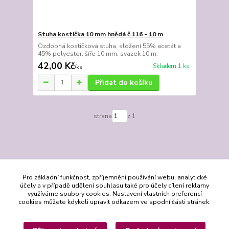
Stuha kostička 10 mm hnědá č.116 - 10 m
Ozdobná kostičková stuha, složení 55% acetát a
45% polyester, šíře 10 mm, svazek 10 m.
42,00 Kč
Skladem 1 ks
/
ks
Přidat do košíku
strana
z 1
Pro základní funkčnost, zpříjemnění používání webu, analytické
účely a v případě udělení souhlasu také pro účely cílení reklamy
využíváme soubory cookies. Nastavení vlastních preferencí
cookies můžete kdykoli upravit odkazem ve spodní části stránek.