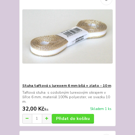
Stuha taftová s lurexem 6 mm bílá + zlato - 10 m
Taftová stuha s ozdobným lurexovým okrajem v
šířce 6 mm, materiál 100% polyester, ve svazku 10
m.
32,00 Kč
Skladem 1 ks
/
ks
Přidat do košíku