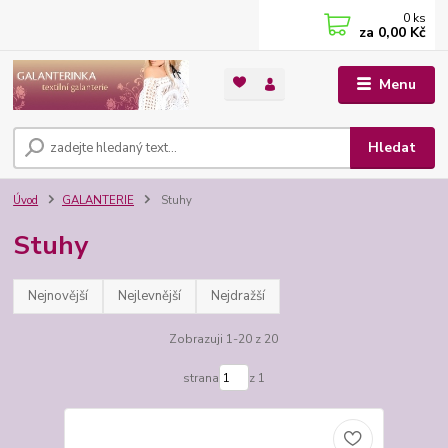
0
ks
za
0,00 Kč
Menu
Hledat
Úvod
GALANTERIE
Stuhy
Stuhy
Nejnovější
Nejlevnější
Nejdražší
Zobrazuji 1-20 z 20
strana
z 1