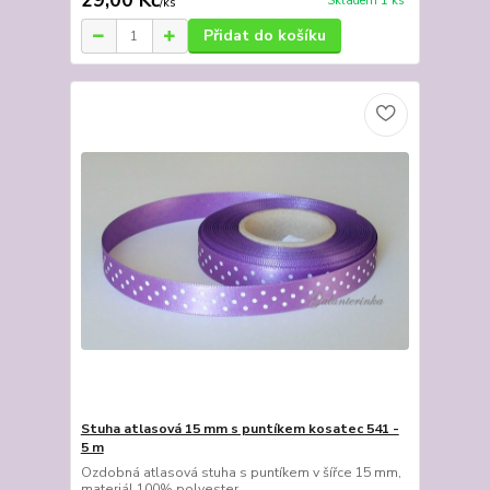
29,00 Kč
Skladem 1 ks
/
ks
Přidat do košíku
Stuha atlasová 15 mm s puntíkem kosatec 541 -
5 m
Ozdobná atlasová stuha s puntíkem v šířce 15 mm,
materiál 100% polyester.