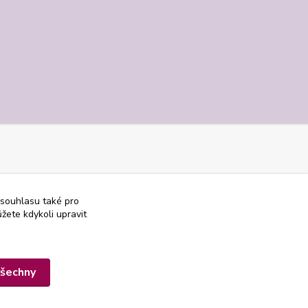
 souhlasu také pro
žete kdykoli upravit
všechny
Vytvořeno na
Eshop-rychle.cz