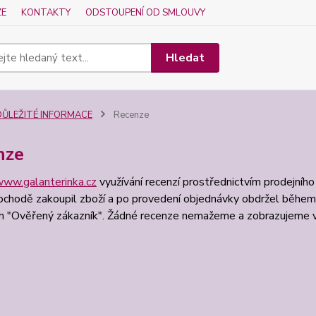
ZE
KONTAKTY
ODSTOUPENÍ OD SMLOUVY
Hledat
DŮLEŽITÉ INFORMACE
Recenze
nze
ww.galanterinka.cz
využívání recenzí prostřednictvím prodejního
bchodě zakoupil zboží a po provedení objednávky obdržel během
 "Ověřený zákazník". Žádné recenze nemažeme a zobrazujeme všec