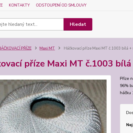
ZE
KONTAKTY
ODSTOUPENÍ OD SMLOUVY
Hledat
HÁČKOVACÍ PŘÍZE
Maxi MT
Háčkovací příze Maxi MT č.1003 bílá + 
ovací příze Maxi MT č.1003 bílá 
Příze n
96% ba
háčku 
Dos
Nej