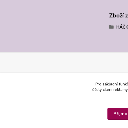
Zboží 
HÁČK
Pro základní funk
účely cílení reklam
Přijmo