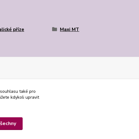
lické příze
Maxi MT
 souhlasu také pro
žete kdykoli upravit
všechny
Vytvořeno na
Eshop-rychle.cz