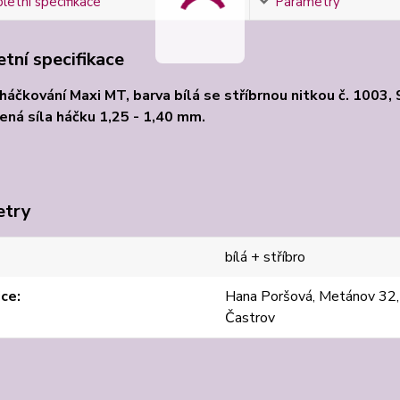
etní specifikace
Parametry
tní specifikace
 háčkování Maxi MT, barva bílá se stříbrnou nitkou č. 1003
ná síla háčku 1,25 - 1,40 mm.
etry
bílá + stříbro
jce
Hana Poršová, Metánov 32
Častrov