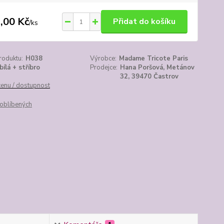
,00 Kč
Přidat do košíku
/
ks
roduktu:
H038
Výrobce:
Madame Tricote Paris
bílá + stříbro
Prodejce:
Hana Poršová, Metánov
32, 39470 Častrov
cenu / dostupnost
oblíbených