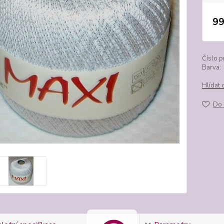
99
Číslo p
Barva:
Hlídat 
Do 