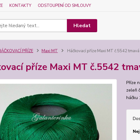
ZE
KONTAKTY
ODSTOUPENÍ OD SMLOUVY
Hledat
HÁČKOVACÍ PŘÍZE
Maxi MT
Háčkovací příze Maxi MT č.5542 tmavá
ovací příze Maxi MT č.5542 tma
Příze 
zeleň 
háčku 
Dos
Nej