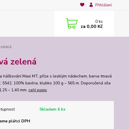
Přihlášení
0
ks
za
0,00 Kč
 zelená
vá zelená
na háčkování Maxi MT, příze s lesklým nádechem, barva tmavá
č. 5542, 100% bavlna, klubko 100 g – 565 m. Doporučená síla
1,25 – 1,40 mm.
celý popis
tupnost
Skladem 6 ks
sme plátci DPH