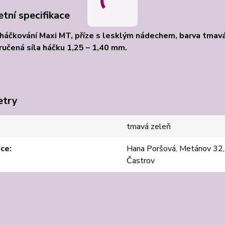
tní specifikace
 háčkování Maxi MT, příze s lesklým nádechem, barva tmav
učená síla háčku 1,25 – 1,40 mm.
etry
tmavá zeleň
jce
Hana Poršová, Metánov 32
Častrov