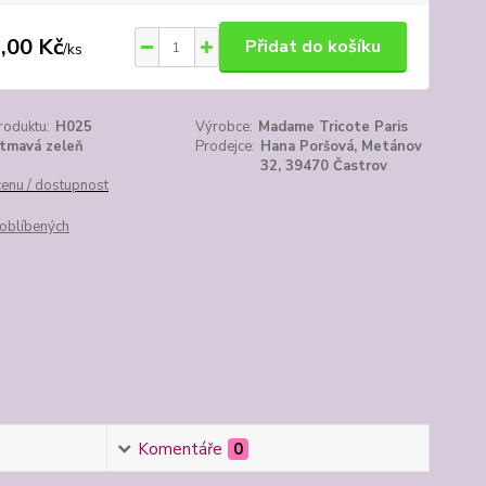
,00 Kč
Přidat do košíku
/
ks
roduktu:
H025
Výrobce:
Madame Tricote Paris
tmavá zeleň
Prodejce:
Hana Poršová, Metánov
32, 39470 Častrov
cenu / dostupnost
oblíbených
Komentáře
0