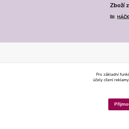
Zboží 
HÁČK
Pro základní funk
účely cílení reklam
Přijmo