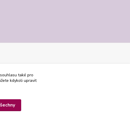
 souhlasu také pro
žete kdykoli upravit
všechny
Vytvořeno na
Eshop-rychle.cz