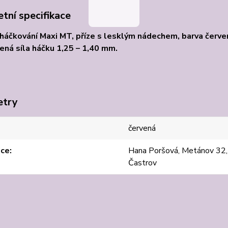
tní specifikace
 háčkování Maxi MT, příze s lesklým nádechem, barva červe
ná síla háčku 1,25 – 1,40 mm.
etry
červená
jce
Hana Poršová, Metánov 32
Častrov