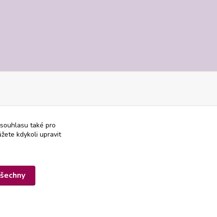
 souhlasu také pro
žete kdykoli upravit
všechny
Vytvořeno na
Eshop-rychle.cz