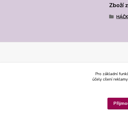
Zboží 
HÁČK
Pro základní funk
účely cílení reklam
Přijmo