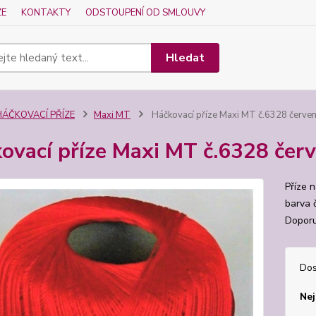
ZE
KONTAKTY
ODSTOUPENÍ OD SMLOUVY
Hledat
HÁČKOVACÍ PŘÍZE
Maxi MT
Háčkovací příze Maxi MT č.6328 červe
ovací příze Maxi MT č.6328 čer
Příze 
barva 
Doporu
Dos
Nej