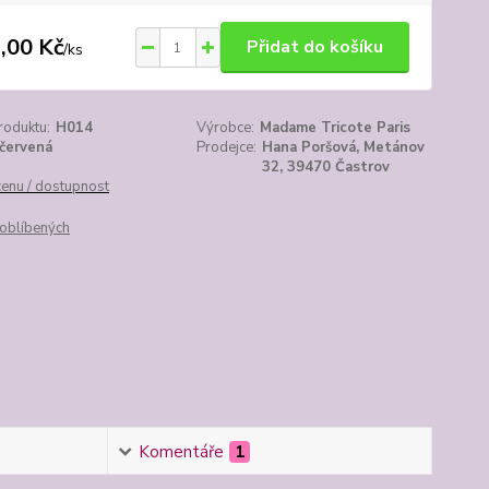
,00 Kč
Přidat do košíku
/
ks
roduktu:
H014
Výrobce:
Madame Tricote Paris
červená
Prodejce:
Hana Poršová, Metánov
32, 39470 Častrov
cenu / dostupnost
oblíbených
Komentáře
1