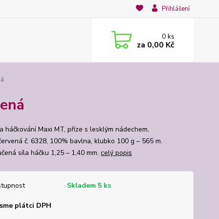
Přihlášení
0
ks
za
0,00 Kč
ná
vená
na háčkování Maxi MT, příze s lesklým nádechem,
červená č. 6328, 100% bavlna, klubko 100 g – 565 m.
čená síla háčku 1,25 – 1,40 mm.
celý popis
tupnost
Skladem 5 ks
sme plátci DPH