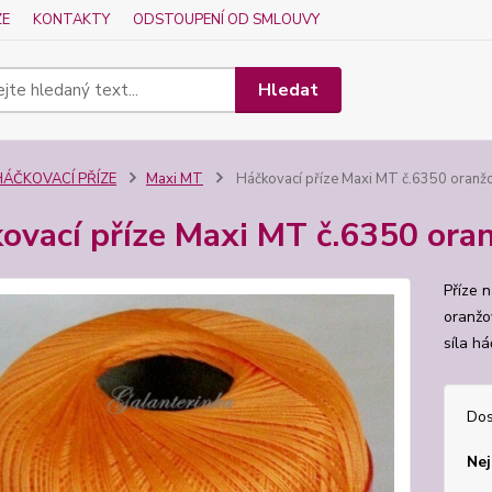
ZE
KONTAKTY
ODSTOUPENÍ OD SMLOUVY
Hledat
HÁČKOVACÍ PŘÍZE
Maxi MT
Háčkovací příze Maxi MT č.6350 oranž
ovací příze Maxi MT č.6350 ora
Příze 
oranžo
síla h
Dos
Nej