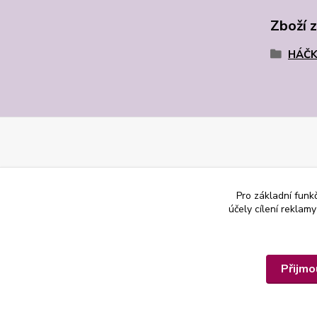
Zboží 
HÁČK
Pro základní funk
účely cílení reklam
Přijmo