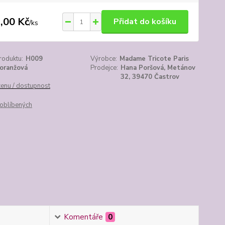
,00 Kč
Přidat do košíku
/
ks
roduktu:
H009
Výrobce:
Madame Tricote Paris
oranžová
Prodejce:
Hana Poršová, Metánov
32, 39470 Častrov
cenu / dostupnost
oblíbených
Komentáře
0