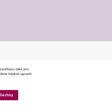
 souhlasu také pro
žete kdykoli upravit
všechny
Vytvořeno na
Eshop-rychle.cz