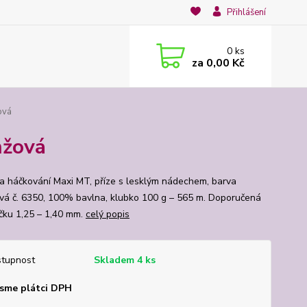
Přihlášení
0
ks
za
0,00 Kč
ová
nžová
na háčkování Maxi MT, příze s lesklým nádechem, barva
vá č. 6350, 100% bavlna, klubko 100 g – 565 m. Doporučená
áčku 1,25 – 1,40 mm.
celý popis
tupnost
Skladem 4 ks
sme plátci DPH