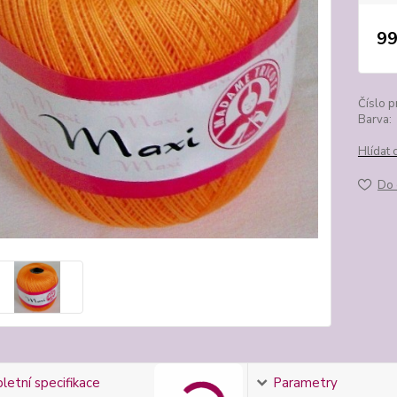
99
Číslo p
Barva:
Hlídat 
Do 
etní specifikace
Parametry