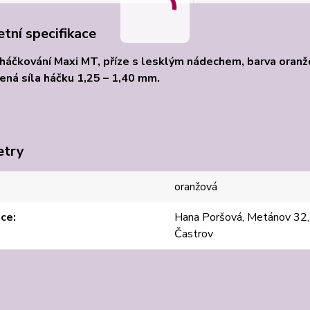
tní specifikace
 háčkování Maxi MT, příze s lesklým nádechem, barva oranž
ná síla háčku 1,25 – 1,40 mm.
etry
oranžová
jce
Hana Poršová, Metánov 32
Častrov