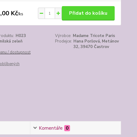
,00 Kč
Přidat do košíku
/
ks
roduktu:
H023
Výrobce:
Madame Tricote Paris
nilská zeleň
Prodejce:
Hana Poršová, Metánov
32, 39470 Častrov
cenu / dostupnost
oblíbených
Komentáře
0