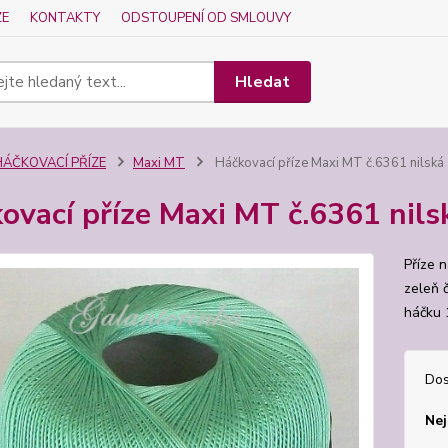
ZE
KONTAKTY
ODSTOUPENÍ OD SMLOUVY
Hledat
HÁČKOVACÍ PŘÍZE
Maxi MT
Háčkovací příze Maxi MT č.6361 nilská 
ovací příze Maxi MT č.6361 nils
Příze 
zeleň 
háčku 
Dos
Nej