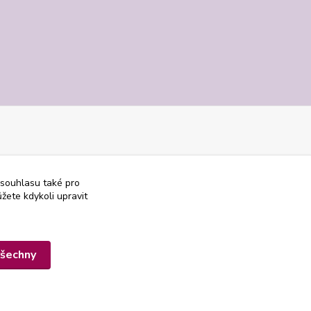
 souhlasu také pro
žete kdykoli upravit
všechny
Vytvořeno na
Eshop-rychle.cz