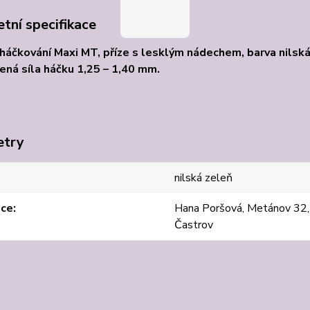
tní specifikace
 háčkování Maxi MT, příze s lesklým nádechem, barva nilsk
ná síla háčku 1,25 – 1,40 mm.
etry
nilská zeleň
jce
Hana Poršová, Metánov 32
Častrov