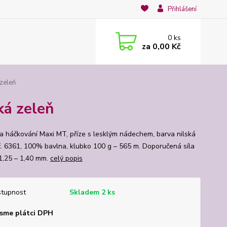
Přihlášení
0
ks
za
0,00 Kč
zeleň
ká zeleň
na háčkování Maxi MT, příze s lesklým nádechem, barva nilská
č. 6361, 100% bavlna, klubko 100 g – 565 m. Doporučená síla
1,25 – 1,40 mm.
celý popis
tupnost
Skladem 2 ks
sme plátci DPH