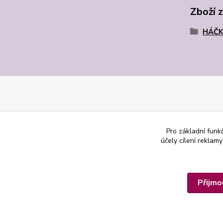
Zboží 
HÁČK
Pro základní funk
účely cílení reklam
Přijmo