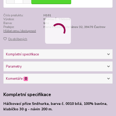
Číslo produktu:
H101
Výrobce:
Níťárna Č. Třebová
Barva:
bílá
Prodejce:
Hana Poršová, Metánov 32, 39470 Častrov
Hlídat cenu / dostupnost
Do oblíbených
Kompletní specifikace
Parametry
Komentáře
0
Kompletní specifikace
Háčkovací příze Sněhurka, barva č. 0010 bílá, 100% bavlna,
klubíčko 30 g - návin 200 m.