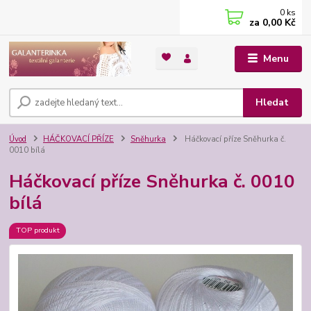
0
ks
za
0,00 Kč
Menu
Hledat
Úvod
HÁČKOVACÍ PŘÍZE
Sněhurka
Háčkovací příze Sněhurka č.
0010 bílá
Háčkovací příze Sněhurka č. 0010
bílá
TOP produkt