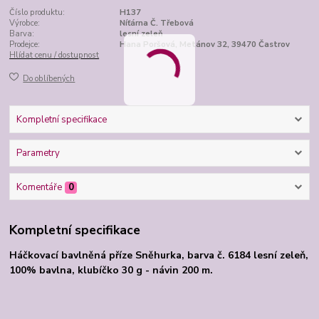
Číslo produktu:
H137
Výrobce:
Níťárna Č. Třebová
Barva:
lesní zeleň
Prodejce:
Hana Poršová, Metánov 32, 39470 Častrov
Hlídat cenu / dostupnost
Do oblíbených
Kompletní specifikace
Parametry
Komentáře
0
Kompletní specifikace
Háčkovací bavlněná příze Sněhurka, barva č. 6184 lesní zeleň,
100% bavlna, klubíčko 30 g - návin 200 m.