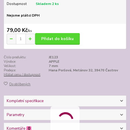
Dostupnost
Skladem 2 ks
Nejsme plátci DPH
79,00 Kč
/
ks
Přidat do košíku
Číslo produktu:
JE123
Výrobce:
APPLE
Velikost:
7 mm
Prodejce:
Hana Poršová, Metánov 32, 39470 Častrov
Hlídat cenu / dostupnost
Do oblíbených
Kompletní specifikace
Parametry
Komentáře
0