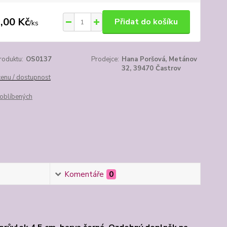
,00 Kč
Přidat do košíku
/
ks
roduktu:
OS0137
Prodejce:
Hana Poršová, Metánov
32, 39470 Častrov
cenu / dostupnost
oblíbených
Komentáře
0