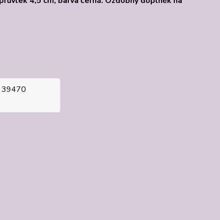
m, průvlek 4,5 cm, barva černá. Ozdobný doplněk na
, 39470