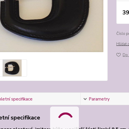
39
Číslo p
Hlídat 
Do 
etní specifikace
Parametry
tní specifikace