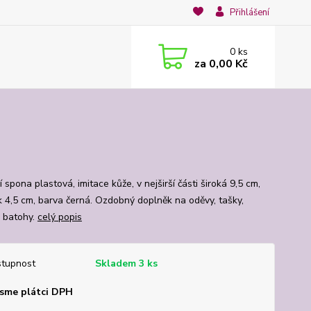
Přihlášení
0
ks
za
0,00 Kč
 spona plastová, imitace kůže, v nejširší části široká 9,5 cm,
k 4,5 cm, barva černá. Ozdobný doplněk na oděvy, tašky,
, batohy.
celý popis
tupnost
Skladem 3 ks
sme plátci DPH