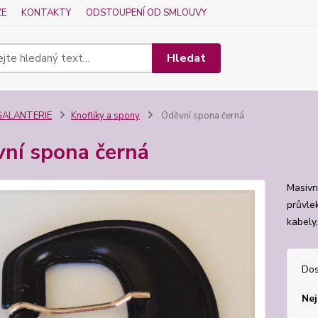
ZE
KONTAKTY
ODSTOUPENÍ OD SMLOUVY
Hledat
GALANTERIE
Knoflíky a spony
Oděvní spona černá
ní spona černá
Masivní
průvle
kabely
Dos
Nej