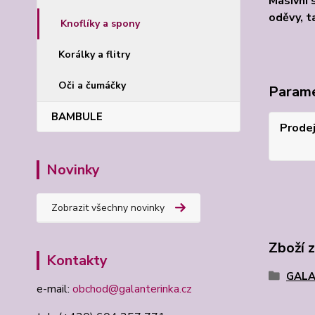
Masivní 
oděvy, t
Knoflíky a spony
Korálky a flitry
Oči a čumáčky
Param
BAMBULE
Prode
Novinky
Zobrazit všechny novinky
Zboží 
Kontakty
GALA
e-mail:
obchod@galanterinka.cz