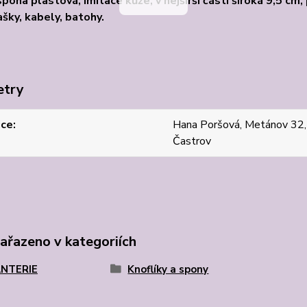
spona plastová, imitace kůže, v nejširší části široká 9,5 c
ašky, kabely, batohy.
etry
jce
Hana Poršová, Metánov 32
Častrov
zařazeno v kategoriích
NTERIE
Knoflíky a spony