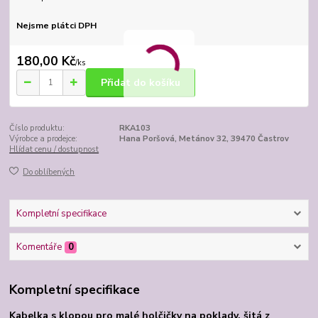
Nejsme plátci DPH
180,00 Kč
/
ks
Přidat do košíku
Číslo produktu:
RKA103
Výrobce a prodejce:
Hana Poršová, Metánov 32, 39470 Častrov
Hlídat cenu / dostupnost
Do oblíbených
Kompletní specifikace
Komentáře
0
Kompletní specifikace
Kabelka s klopou pro malé holčičky na poklady, šitá z