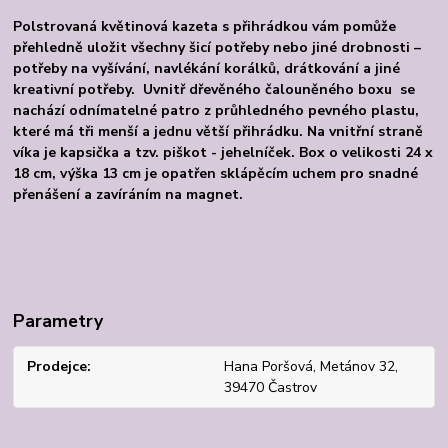
Polstrovaná květinová kazeta s přihrádkou vám pomůže
přehledně uložit všechny šicí potřeby nebo jiné drobnosti –
potřeby na vyšívání, navlékání korálků, drátkování a jiné
kreativní potřeby.
Uvnitř dřevěného čalouněného boxu se
nachází odnímatelné patro z průhledného pevného plastu,
které má tři menší a jednu větší přihrádku. Na vnitřní straně
víka je kapsička a tzv. piškot - jehelníček. Box o velikosti 24 x
18 cm, výška 13 cm je opatřen sklápěcím uchem pro snadné
přenášení a zavíráním na magnet.
Parametry
Prodejce
Hana Poršová, Metánov 32,
39470 Častrov