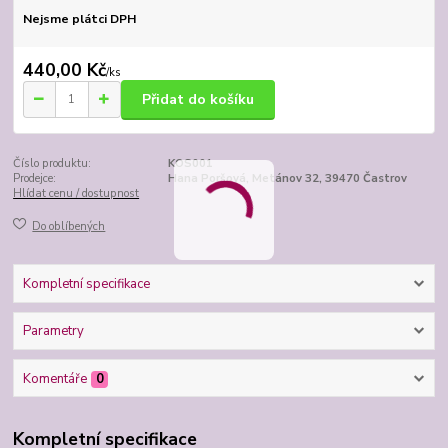
Nejsme plátci DPH
440,00 Kč
/
ks
Přidat do košíku
Číslo produktu:
KOS001
Prodejce:
Hana Poršová, Metánov 32, 39470 Častrov
Hlídat cenu / dostupnost
Do oblíbených
Kompletní specifikace
Parametry
Komentáře
0
Kompletní specifikace