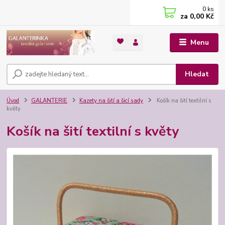
0
ks
za
0,00 Kč
Menu
Hledat
Úvod
GALANTERIE
Kazety na šití a šicí sady
Košík na šití textilní s
květy
Košík na šití textilní s květy