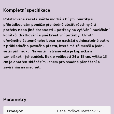
Kompletní specifikace
Polstrovaná kazeta světle modrá s bílými puntíky s
přihrádkou vám pomůže přehledně uložit všechny šicí
potřeby nebo jiné drobnosti – potřeby na vyšívání, navlékání
korálků, drátkování a jiné kreativní potřeby.
Uvnitř
dřevěného čalouněného boxu se nachází odnímatelné patro
z průhledného pevného plastu, které má tři menší a jednu
větší přihrádku. Na vnitřní straně víka je kapsička a
tzv. piškot - jehelníček. Box o velikosti 24 x 18 cm, výška 13
cm je opatřen sklápěcím uchem pro snadné přenášení a
zavíráním na magnet.
Parametry
Prodejce
Hana Poršová, Metánov 32,