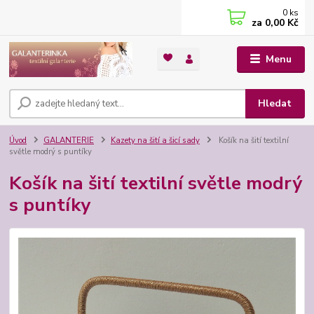
0
ks
za
0,00 Kč
Menu
Hledat
Úvod
GALANTERIE
Kazety na šití a šicí sady
Košík na šití textilní
světle modrý s puntíky
Košík na šití textilní světle modrý
s puntíky