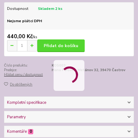
Dostupnost
Skladem 2 ks
Nejsme plátci DPH
440,00 Kč
/
ks
Přidat do košíku
Číslo produktu:
KOS003
Prodejce:
Hana Poršová, Metánov 32, 39470 Častrov
Hlídat cenu / dostupnost
Do oblíbených
Kompletní specifikace
Parametry
Komentáře
0