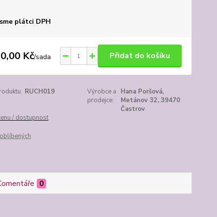
sme plátci DPH
0,00 Kč
Přidat do košíku
/
sada
roduktu:
RUCH019
Výrobce a
Hana Poršová,
prodejce:
Metánov 32, 39470
Častrov
cenu / dostupnost
oblíbených
Komentáře
0