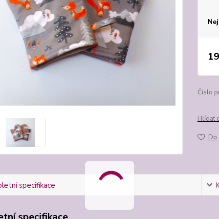
Nej
19
Číslo p
Hlídat 
Do 
etní specifikace
tní specifikace