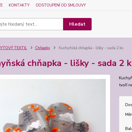
ZE
KONTAKTY
ODSTOUPENÍ OD SMLOUVY
Hledat
BYTOVÝ TEXTIL
Chňapky
Kuchyňská chňapka - lišky - sada 2 ks
yňská chňapka - lišky - sada 2 k
Kuchyň
tvoří n
Dos
Měr
Bal