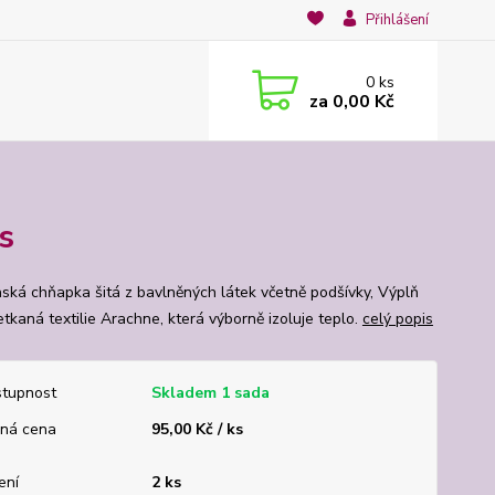
Přihlášení
0
ks
za
0,00 Kč
s
ská chňapka šitá z bavlněných látek včetně podšívky, Výplň
etkaná textilie Arachne, která výborně izoluje teplo.
celý popis
tupnost
Skladem 1 sada
ná cena
95,00 Kč / ks
ení
2 ks