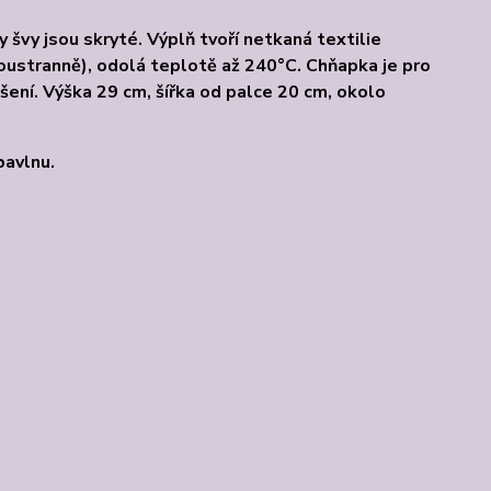
 švy jsou skryté. Výplň tvoří netkaná textilie
ustranně), odolá teplotě až 240°C. Chňapka je pro
šení. Výška 29 cm, šířka od palce 20 cm, okolo
bavlnu.