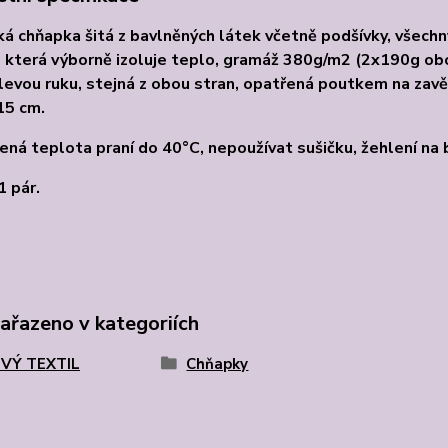
á chňapka šitá z bavlněných látek včetně podšívky, všechny
 která výborně izoluje teplo, gramáž 380g/m2 (2x190g obo
 levou ruku, stejná z obou stran, opatřená poutkem na zavě
15 cm.
ná teplota praní do 40°C, nepoužívat sušičku, žehlení na 
1 pár.
zařazeno v kategoriích
VÝ TEXTIL
Chňapky