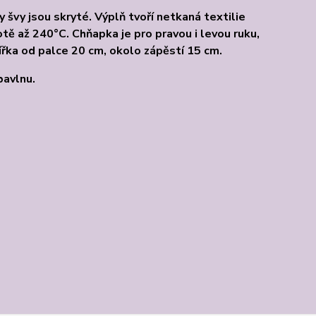
 švy jsou skryté. Výplň tvoří netkaná textilie
tě až 240°C. Chňapka je pro pravou i levou ruku,
ířka od palce 20 cm, okolo zápěstí 15 cm.
bavlnu.