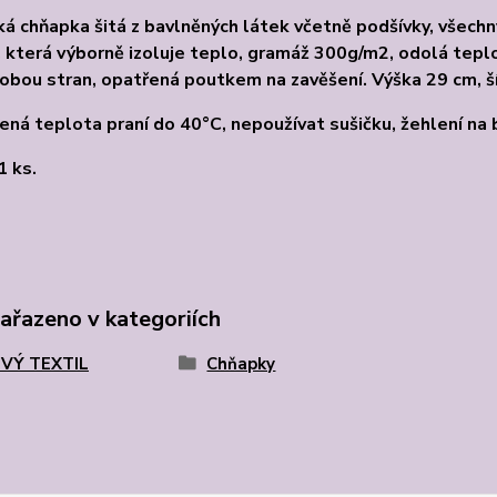
á chňapka šitá z bavlněných látek včetně podšívky, všechny
 která výborně izoluje teplo, gramáž 300g/m2, odolá teplo
 obou stran, opatřená poutkem na zavěšení. Výška 29 cm, š
ná teplota praní do 40°C, nepoužívat sušičku, žehlení na 
1 ks.
zařazeno v kategoriích
VÝ TEXTIL
Chňapky