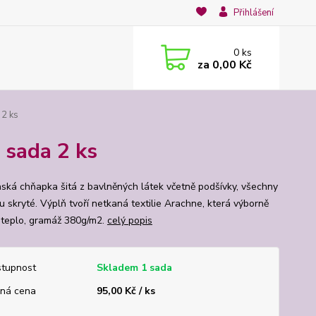
Přihlášení
0
ks
za
0,00 Kč
 2 ks
 sada 2 ks
ská chňapka šitá z bavlněných látek včetně podšívky, všechny
u skryté. Výplň tvoří netkaná textilie Arachne, která výborně
e teplo, gramáž 380g/m2.
celý popis
tupnost
Skladem 1 sada
ná cena
95,00 Kč / ks