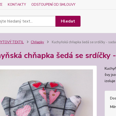
ZE
KONTAKTY
ODSTOUPENÍ OD SMLOUVY
Hledat
BYTOVÝ TEXTIL
Chňapky
Kuchyňská chňapka šedá se srdíčky - sada
yňská chňapka šedá se srdíčky -
Kuchyň
švy jso
izoluj
Dos
Měr