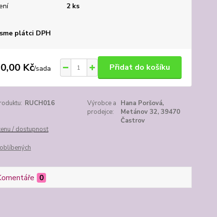
ení
2 ks
sme plátci DPH
0,00 Kč
Přidat do košíku
/
sada
roduktu:
RUCH016
Výrobce a
Hana Poršová,
prodejce:
Metánov 32, 39470
Častrov
cenu / dostupnost
oblíbených
Komentáře
0