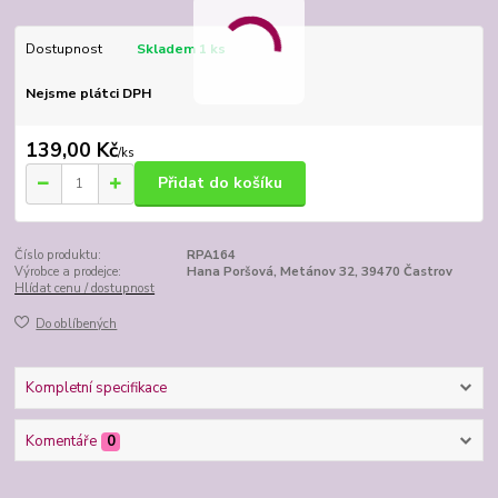
Dostupnost
Skladem 1 ks
Nejsme plátci DPH
139,00 Kč
/
ks
Přidat do košíku
Číslo produktu:
RPA164
Výrobce a prodejce:
Hana Poršová, Metánov 32, 39470 Častrov
Hlídat cenu / dostupnost
Do oblíbených
Kompletní specifikace
Komentáře
0