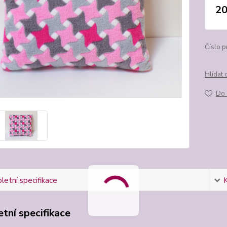
20
Číslo p
Hlídat 
Do 
etní specifikace
tní specifikace