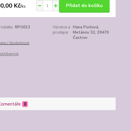
0,00 Kč
Přidat do košíku
/
ks
roduktu:
RPO013
Výrobce a
Hana Poršová,
prodejce:
Metánov 32, 39470
Častrov
cenu / dostupnost
oblíbených
Komentáře
0