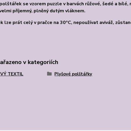
polštářek se vzorem puzzle v barvách růžové, šedé a bílé, 
velmi příjemný, plněný dutým vláknem.
k lze prát celý v pračce na 30ºC, nepoužívat aviváž, zůstan
zařazeno v kategoriích
VÝ TEXTIL
Plyšové polštářky