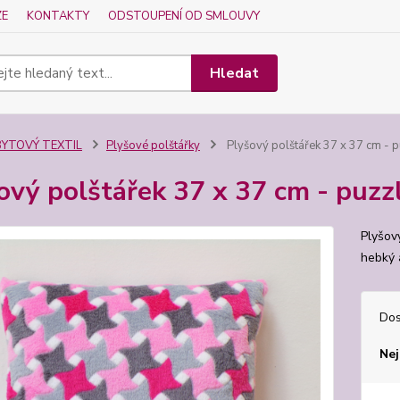
ZE
KONTAKTY
ODSTOUPENÍ OD SMLOUVY
Hledat
BYTOVÝ TEXTIL
Plyšové polštářky
Plyšový polštářek 37 x 37 cm - 
ový polštářek 37 x 37 cm - puzz
Plyšov
hebký 
Dos
Nej