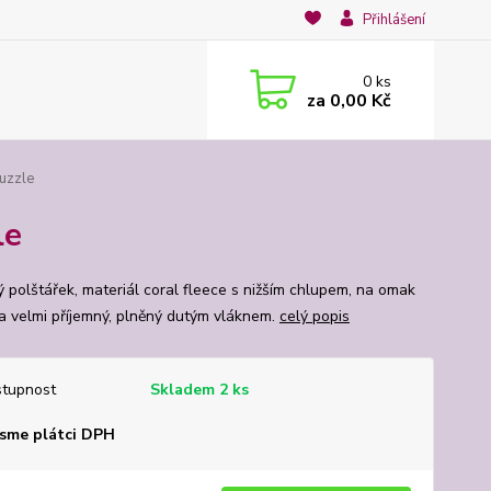
Přihlášení
0
ks
za
0,00 Kč
puzzle
le
ý polštářek, materiál coral fleece s nižším chlupem, na omak
a velmi příjemný, plněný dutým vláknem.
celý popis
tupnost
Skladem 2 ks
sme plátci DPH