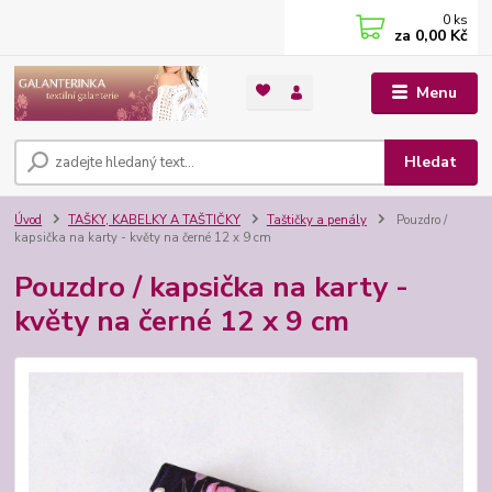
0
ks
za
0,00 Kč
Menu
Hledat
Úvod
TAŠKY, KABELKY A TAŠTIČKY
Taštičky a penály
Pouzdro /
kapsička na karty - květy na černé 12 x 9 cm
Pouzdro / kapsička na karty -
květy na černé 12 x 9 cm