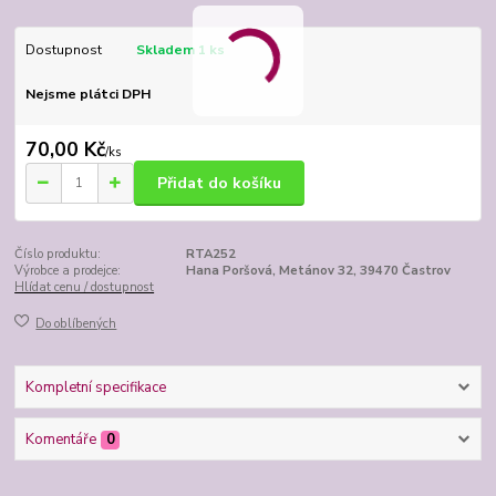
Dostupnost
Skladem 1 ks
Nejsme plátci DPH
70,00 Kč
/
ks
Přidat do košíku
Číslo produktu:
RTA252
Výrobce a prodejce:
Hana Poršová, Metánov 32, 39470 Častrov
Hlídat cenu / dostupnost
Do oblíbených
Kompletní specifikace
Komentáře
0