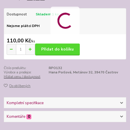
Dostupnost
Skladem 1 ks
Nejsme plátci DPH
110,00 Kč
/
ks
Přidat do košíku
Číslo produktu:
RPO132
Výrobce a prodejce:
Hana Poršová, Metánov 32, 39470 Častrov
Hlídat cenu / dostupnost
Do oblíbených
Kompletní specifikace
Komentáře
0