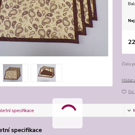
Bal
Nej
22
Číslo p
Hlídat 
Do 
etní specifikace
tní specifikace