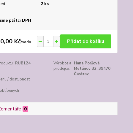
ení
2 ks
sme plátci DPH
0,00 Kč
Přidat do košíku
/
sada
roduktu:
RUB124
Výrobce a
Hana Poršová,
prodejce:
Metánov 32, 39470
Častrov
cenu / dostupnost
oblíbených
Komentáře
0