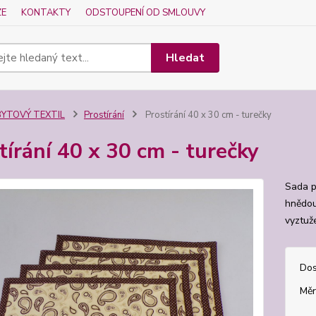
ZE
KONTAKTY
ODSTOUPENÍ OD SMLOUVY
Hledat
BYTOVÝ TEXTIL
Prostírání
Prostírání 40 x 30 cm - turečky
tírání 40 x 30 cm - turečky
Sada p
hnědou 
vyztuž
Dos
Měr