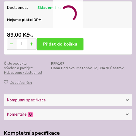
Dostupnost
Skladem 1 ks
Nejsme plátci DPH
89,00 Kč
/
ks
Přidat do košíku
Číslo produktu:
RPA107
Výrobce a prodejce:
Hana Poršová, Metánov 32, 39470 Častrov
Hlídat cenu / dostupnost
Do oblíbených
Kompletní specifikace
Komentáře
0
Kompletní specifikace